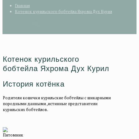
Главная
Котенок курильского бобтейла Яхрома Дух Курил
Котенок курильского
бобтейла Яхрома Дух Курил
История котёнка
Родители кошечки курильские бобтейлы с шикарными
породными данными ,истинные представители
курильских бобтейлов.